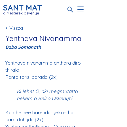
SANT MAT
a Mesterek ösvénye
< Vissza
Yenthava Nivanamma
Baba Somanath
Yenthava nivanamma anthara diro 
thiralo
Panta torisi parada (2x)
Ki lehet Ő, aki megmutatta 
nekem a Belső Ösvényt?
Kanthe nee barendu, yekantha 
kare dohydu (2x)
Yentha mathelidane - Guru raya