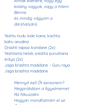
Annak ellenére, hogy egy 
kislány vagyok, nagy a hitem 
Benne,
és mindig vágyom a 
darshanjára.
Yeshtu hudu kide kana, kachta 
bahu anudina
Drashti tapissi kondane (2x)
Yeshtanta helali, sreshta purushana 
kritya (2x)
Jaga brashta madidane - Guru raya
Jaga brashta madidane
Mennyit kell Őt keresnem?
Megpróbálom a figyelmemet 
Rá fókuszálni.
Hogyan mondhatnám el az 