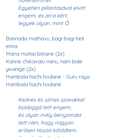
nővéreimmel.
Egyetlen pillantásával elvitt 
engem, és arra kért, 
legyek olyan, mint Ő.
Bannada mathavu, bagi-bagi heli 
enna
Mana mohisi bittane (2x)
Kanne chikavalu nanu, nam bide 
yivanige (2x)
Hambala hachi hodane - Guru raya
Hambala hachi hodane
Kedves és színes szavakkal 
boldoggá tett engem, 
és olyan mély benyomást 
tett rám, hogy nagyon 
erősen Hozzá kötődtem.