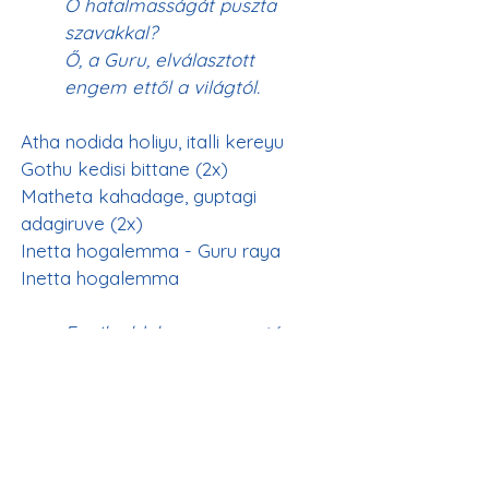
Ő hatalmasságát puszta 
szavakkal?
Ő, a Guru, elválasztott 
engem ettől a világtól.
Atha nodida holiyu, italli kereyu
Gothu kedisi bittane (2x)
Matheta kahadage, guptagi 
adagiruve (2x)
Inetta hogalemma - Guru raya
Inetta hogalemma
Egyik oldalon van egy tó, 
másik oldalon a tartály, 
és én elvesztem e kettő 
között, ebben a céltalan 
életben.
Hol rejtőzik az én Uram? 