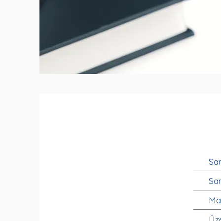
San
San
Mar
Üze