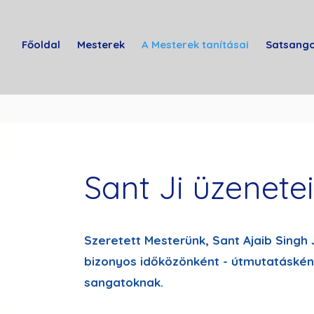
Főoldal
Mesterek
A Mesterek tanításai
Satsang
Sant Ji üzenetei
Szeretett Mesterünk, Sant Ajaib Singh 
bizonyos időközönként - útmutatásként
sangatoknak.