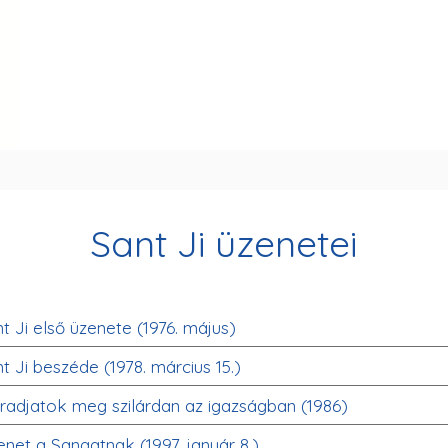
Sant Ji üzenetei
t Ji első üzenete (1976. május)
t Ji beszéde (1978. március 15.)
adjatok meg szilárdan az igazságban (1986)
net a Sangatnak (1997. január 8.)