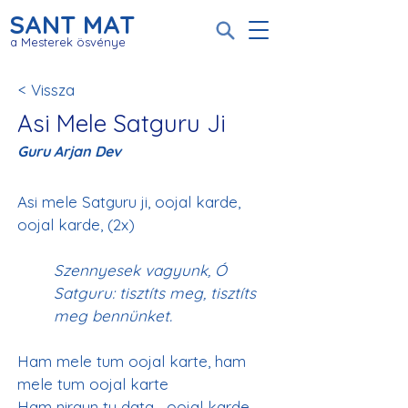
SANT MAT
a Mesterek ösvénye
< Vissza
Asi Mele Satguru Ji
Guru Arjan Dev
Asi mele Satguru ji, oojal karde, 
Szennyesek vagyunk, Ó 
Satguru: tisztíts meg, tisztíts 
meg bennünket.
Ham mele tum oojal karte, ham 
mele tum oojal karte
Ham nirgun tu data—oojal karde, 