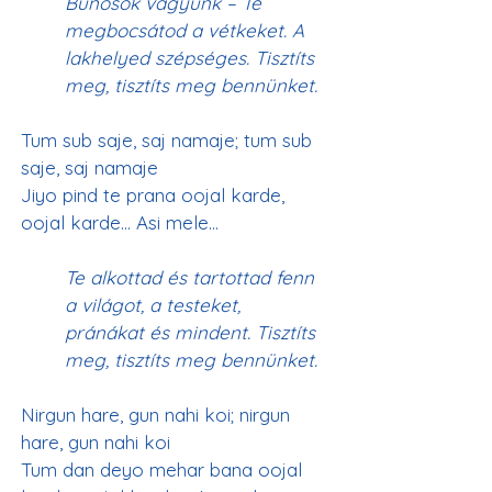
Bűnösök vagyunk – Te 
megbocsátod a vétkeket. A 
lakhelyed szépséges. Tisztíts 
meg, tisztíts meg bennünket.
Tum sub saje, saj namaje; tum sub 
saje, saj namaje
Jiyo pind te prana oojal karde, 
Te alkottad és tartottad fenn 
a világot, a testeket, 
pránákat és mindent. Tisztíts 
meg, tisztíts meg bennünket.
Nirgun hare, gun nahi koi; nirgun 
hare, gun nahi koi
Tum dan deyo mehar bana oojal 