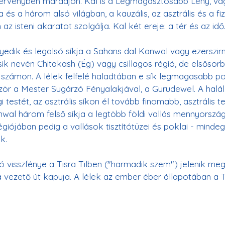
, érvényben maradjon. Kal is a Legmagasztosabb Lény, va
 és a három alsó világban, a kauzális, az asztrális és a fiz
dik és legalsó síkja a Sahans dal Kanwal vagy ezerszirm
ik nevén Chitakash (Ég) vagy csillagos régió, de elsősorb
k számon. A lélek felfelé haladtában e sík legmagasabb po
ször a Mester Sugárzó Fényalakjával, a Gurudewel. A halál 
 testét, az asztrális síkon él tovább finomabb, asztrális t
wal három felső síkja a legtöbb földi vallás mennyország
giójában pedig a vallások tisztítótüzei és poklai - mindeg
k.
ió visszfénye a Tisra Tilben ("harmadik szem") jelenik meg
a vezető út kapuja. A lélek az ember éber állapotában a T