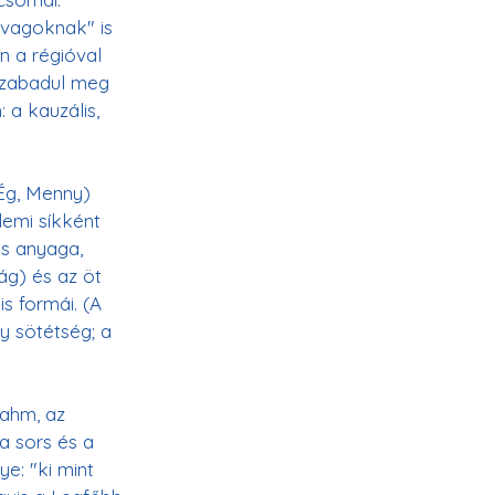
ovagoknak" is 
 a régióval 
zabadul meg 
 a kauzális, 
Ég, Menny) 
lemi síkként 
is anyaga, 
ág) és az öt 
s formái. (A 
y sötétség; a 
rahm, az 
a sors és a 
e: "ki mint 