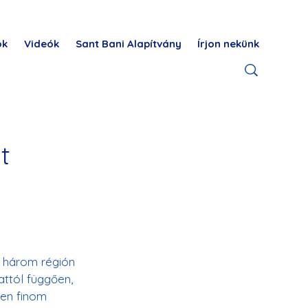
ok
Videók
Sant Bani Alapítvány
Írjon nekünk
t
 három régión 
attól függően, 
yen finom 