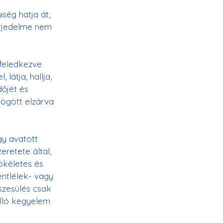
ség hatja át, 
erjedelme nem 
lfeledkezve 
látja, hallja, 
őjét és 
mögött elzárva 
gy avatott 
retete által, 
ökéletes és 
entlélek- vagy 
szesülés csak 
álló kegyelem 