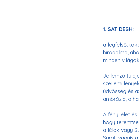
1. SAT DESH:
a legfelső, tök
birodalma, aho
minden világok
Jellemző tulaj
szellemi lénye
üdvösség és az
A fény, élet é
hogy teremtsen
a lélek vagy S
Surat, vagyis 