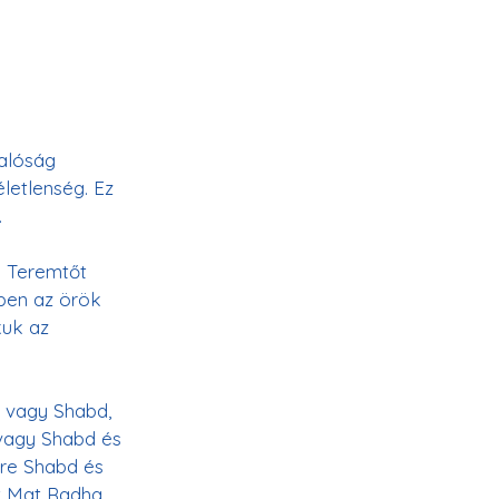
valóság 
letlenség. Ez 
 
b Teremtőt 
ében az örök 
uk az 
 vagy Shabd, 
 vagy Shabd és 
rre Shabd és 
t Mat Radha 