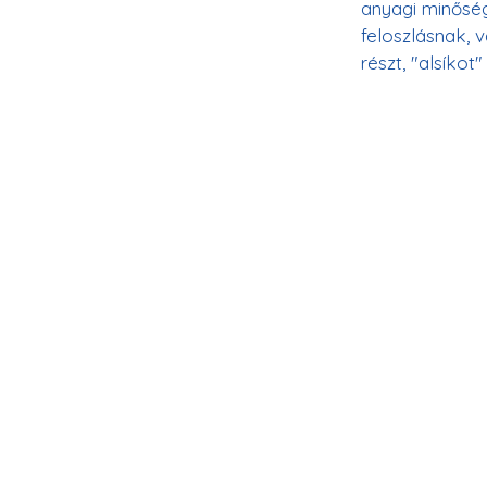
anyagi minősé
feloszlásnak, 
részt, "alsíkot