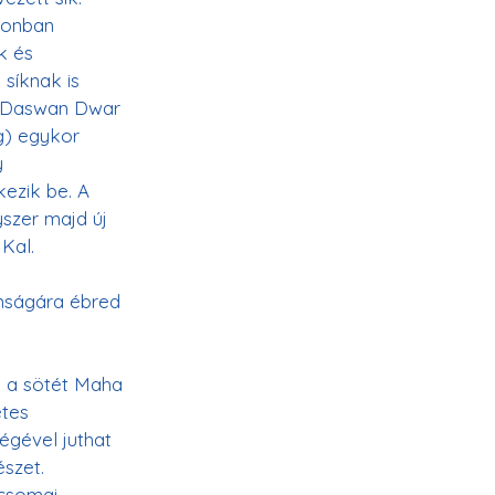
zonban 
k és 
síknak is 
d Daswan Dwar 
g) egykor 
 
ezik be. A 
szer majd új 
Kal.  
nságára ébred 
 a sötét Maha 
tes 
égével juthat 
szet. 
csomai. 