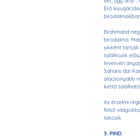
vet, úgy arat"
Erő kisugárzása
Brahmand negye
birodalma. Más
sikként tartjá
találkozik elő
levetvén anyagi
Sahans dal Kan
alacsonyabb ré
kettő található
Az érzelmi rég
felső világokb
lakozik. 
3. PIND: