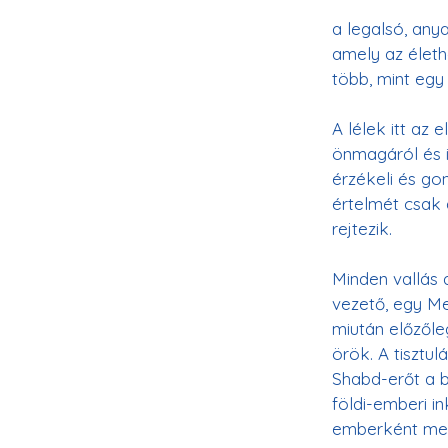
a legalsó, anya
amely az életh
több, mint egy
A lélek itt az 
önmagáról és ig
érzékeli és go
értelmét csak 
Minden vallás 
vezető, egy Me
miután előzőle
örök. A tisztul
Shabd-erőt a 
földi-emberi i
emberként megs