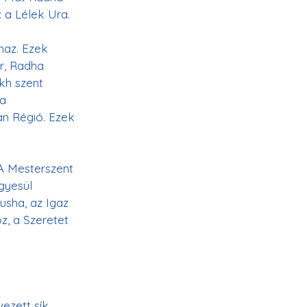
maz. Ezek 
r, Radha 
kh szent 
a 
an Régió. Ezek 
 A Mesterszent 
gyesül 
usha, az Igaz 
, a Szeretet 
ezett sík. 