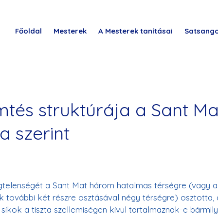
Főoldal
Mesterek
A Mesterek tanításai
Satsang
mtés struktúrája a Sant Ma
a szerint
gtelenségét a Sant Mat három hatalmas térségre (vagy a
k további két részre osztásával négy térségre) osztotta, 
síkok a tiszta szellemiségen kívül tartalmaznak-e bármil