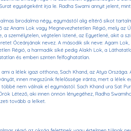
almas birodalma négy, egymástól alig eltérő síkot tartal
ső az Anami Lok vagy Megnevezhetetlen Régió, mely az Ú
 a személytelen, végtelen Istené, az Egyetlené, akit a szi
retet Óceánjának nevez. A második sík neve: Agam Lok, 
tlen Régió, a harmadik síké pedig Alakh Lok, a Láthatatl
, ami a lélek igazi otthona, Sach Khand, az Atya Országa.
ítványát, innen megszűnik felelőssége iránta, mert a lélek e
s többé nem válnak el egymástól. Sach Khand ura Sat Pur
Örök Létező, aki innen önnön lényegéhez, Radha Swamihoz
eti tovább a lelket.
almas régió az okság felettinek vagy értelmen túlinak nev