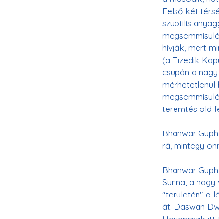
Felső két térs
szubtilis anyag
megsemmisülésn
hívják, mert 
(a Tizedik Kap
csupán a nagy
mérhetetlenül 
megsemmisülést
teremtés old f
Bhanwar Gupha
Bhanwar Gupha
Sunna, a nagy 
"területén" a 
át. Daswan Dwa
Ugyancsak itt 