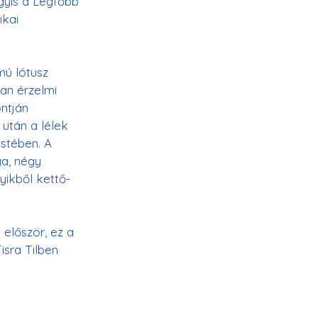
gyis a Legfőbb 
ikai 
ú lótusz 
an érzelmi 
ntján 
után a lélek 
estében. A 
a, négy 
yikből kettő-
 először, ez a 
isra Tilben 