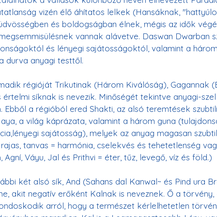
atatlanság vizén élő áhítatos lelkek (Hansáknak, "hattyúl
üdvösségben és boldogságban élnek, mégis az idők végén
 megsemmisülésnek vannak alávetve. Daswan Dwarban s
jdonságoktól és lényegi sajátosságoktól, valamint a három:
adik régióját Trikutinak (Három Kiválóság), Gagannak (
 értelmi síknak is nevezik. Minőségét tekintve anyagi-szel
. Ebből a régióból ered Shakti, az alsó teremtések szubtil
ya, a világ káprázata, valamint a három guna (tulajdons
cia,lényegi sajátosság), melyek az anyag magasan szubtili
 rajas, tanvas = harmónia, cselekvés és tehetetlenség vag
ovábbi két alsó sík, And (Sahans dal Kanwal~ és Pind ura B
, akit negatív erőként Kalnak is neveznek. Ő a törvény, 
gondoskodik arról, hogy a természet kérlelhetetlen törvény