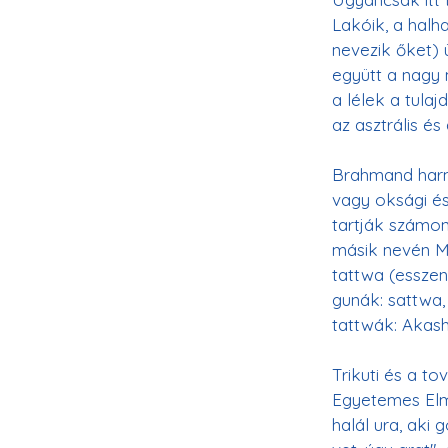
Lakóik, a halh
nevezik őket) 
együtt a nagy
a lélek a tula
Brahmand harm
vagy oksági és
tartják számon
másik nevén Ma
tattwa (esszen
gunák: sattwa,
Trikuti és a t
Egyetemes Elme
halál ura, aki 