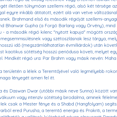
égét illetően túlnymóan szellemi régió, alsó két térsége a
gal egyre inkább átitatott, ezért alá van vetve változásna
ek. Brahmand első és második régióját szellemi-anyagi 
mind Bhanwar Gupha (a Forgó Barlang vagy Örvény), min
u - a második régió kilenc "nyitott kapuja" mögötti orszá
 megsemmisülésnek vagy szétoszlásnak lesz tárgya, mely
hosszú idő (megszámlálhatatlan évmilliárdok) után követk
 kaotikus sötétség hosszú periódusa követi, melyet egy
el. Mindkét régió ura: Par Brahm vagy másik nevén: Maha 
 területén a lélek a Teremtőjével való legmélyebb roko
 és Daswan Dwar (utóbbi másik neve Sunna) között van
vákuum vagy intenzív sötétség birodalma, aminek félelme
lélek csak a Mester fénye és a Shabd (Hangfolyam) segíts
rból ered Purusha, a teremtő energia és Prakriti, a termé
találhatók a vallások különböző néven elnevezett Paradi