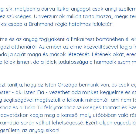
gi sík, melyben a durva fizikai anyagot csak annyi szellemi
ez szükséges. Univerzumok millióit tartalmazza,, mégis t
 kis csepp a Brahmand-régió hatalmas felületén.
elme és az anyag foglyaként a fizikai test börtönében él e
azi otthonáról. Az ember az elme közvetítésével fogja fel, 
ndolja saját maga és mások létezését. Létének okát, ered
a lélek ismeri, de a lélek tudatossága a harmadik szem 
azt tanítja, hogy az Isten Országa bennünk van, és csak e
ster - aki Isten Fia - vezethet oda minket kegyelme és sze
g segítségével megtisztult a lelkünk mindentől, ami nem t
áshoz és a Tisra Til felnyitásához szükséges tanítást és Sz
beavatáskor kapja meg a kereső, mely utóbbiban való ré
nkarnáció során válhat lehetségessé. Ezért olyan egyedül
zületni az anyagi síkon!