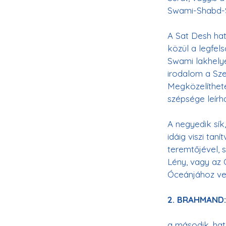
A Sat Desh hat
közül a legfel
Swami lakhelye,
irodalom a Sze
Megközelíthete
A negyedik sík
idáig viszi tan
teremtőjével, 
Lény, vagy az 
Óceánjához vez
2. BRAHMAND:
a második, hat