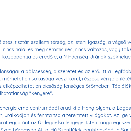
életes, tisztán szellemi térség, az Isteni Igazság, a végső 
l nincs halál és meg semmisülés, nincs változás, vagy töké
 középpontja és eredője, a Mindenség Urának székhelye.
donságai: a bölcsesség, a szeretet és az erő. Itt a Legfőb
k mérhetetlen sokasága veszi körül, részesülvén jelenlét
 elképzelhetetlen dicsőség fenséges örömében. Táplálék
s energia eme centrumából árad ki a Hangfolyam, a Logos
, uralkodjon és fenntartsa a teremtett világokat. Az Ige
urat egyaránt az Úr legbelső lényege. Isten maga egysze
a Szentháromság Atya-Fiú Szentlélek egyistenségét a San