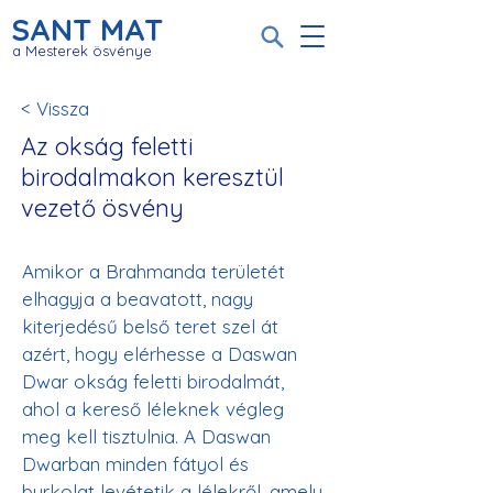
SANT MAT
a Mesterek ösvénye
< Vissza
Az okság feletti
birodalmakon keresztül
vezető ösvény
Amikor a Brahmanda területét 
elhagyja a beavatott, nagy 
kiterjedésű belső teret szel át 
azért, hogy elérhesse a Daswan 
Dwar okság feletti birodalmát, 
ahol a kereső léleknek végleg 
meg kell tisztulnia. A Daswan 
Dwarban minden fátyol és 
burkolat levétetik a lélekről, amely 