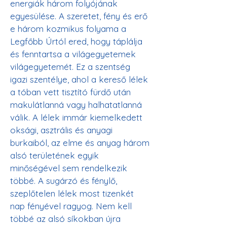
energiák három folyójának 
egyesülése. A szeretet, fény és erő 
e három kozmikus folyama a 
Legfőbb Úrtól ered, hogy táplálja 
és fenntartsa a világegyetemek 
világegyetemét. Ez a szentség 
igazi szentélye, ahol a kereső lélek 
a tóban vett tisztító fürdő után 
makulátlanná vagy halhatatlanná 
válik. A lélek immár kiemelkedett 
oksági, asztrális és anyagi 
burkaiból, az elme és anyag három 
alsó területének egyik 
minőségével sem rendelkezik 
többé. A sugárzó és fénylő, 
szeplőtelen lélek most tizenkét 
nap fényével ragyog. Nem kell 
többé az alsó síkokban újra 