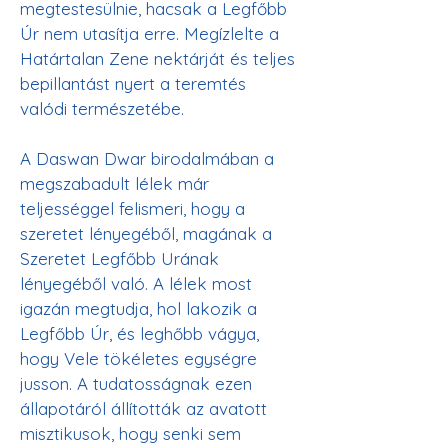
megtestesülnie, hacsak a Legfőbb 
Úr nem utasítja erre. Megízlelte a 
Határtalan Zene nektárját és teljes 
bepillantást nyert a teremtés 
valódi természetébe.

A Daswan Dwar birodalmában a 
megszabadult lélek már 
teljességgel felismeri, hogy a 
szeretet lényegéből, magának a 
Szeretet Legfőbb Urának 
lényegéből való. A lélek most 
igazán megtudja, hol lakozik a 
Legfőbb Úr, és leghőbb vágya, 
hogy Vele tökéletes egységre 
jusson. A tudatosságnak ezen 
állapotáról állították az avatott 
misztikusok, hogy senki sem 