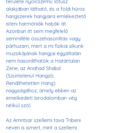
területe nyolcszirmú lótusz 
alakjában látható, és a földi húros 
hangszerek hangjaira emlékeztető 
isteni harmóniák hatják át. 
Azonban itt sem megfelelő 
semmiféle összehasonlítás vagy 
párhuzam, mert a mi fizikai síkunk 
muzsikájának hangjai egyáltalán 
nem hasonlíthatók a Határtalan 
Zene, az Anahad Shabd 
(Szüntelenül Hangzó, 
Rendíthetetlen Hang) 
nagyságához, amely ebben az 
emelkedett birodalomban vég 
nélkül szól.  

Az Amritsar szellemi tava Tribeni 
néven is ismert, mint a szellemi 