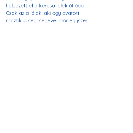
helyezett el a kereső lélek útjába. 
Csak az a lélek, aki egy avatott 
misztikus segítségével már egyszer 
keresztezte ezt a fekete űrt, képes 
ettől kezdve tetszése szerint, 
szabadon átkelni a Maha Sunnán. 
Számtalan, tizenkét nap fényével 
sugárzó lélek lakozik e térség ben, 
de képtelenek a hely fogságából 
kiszabadítani magukat; mert ha a 
lélek mégoly nagy fénnyel 
rendelkezik is, ez a pokoli sötétség 
annyira megbénítja, hogy nem tud 
a fekete ürességen 
keresztülhaladni a legmagasabb 
rendű avatott misztikus kegyes 
jóindulata nélkül. 