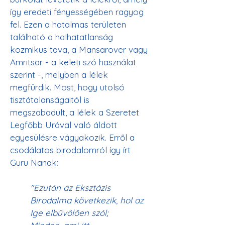
így eredeti fényességében ragyog 
fel. Ezen a hatalmas területen 
található a halhatatlanság 
kozmikus tava, a Mansarover vagy 
Amritsar - a keleti szó használat 
szerint -, melyben a lélek 
megfürdik. Most, hogy utolsó 
tisztátalanságaitól is 
megszabadult, a lélek a Szeretet 
Legfőbb Urával való áldott 
egyesülésre vágyakozik. Erről a 
csodálatos birodalomról így írt 
Guru Nanak: 
"Ezután az Eksztázis 
Birodalma következik, hol az 
Ige elbűvölően szól;