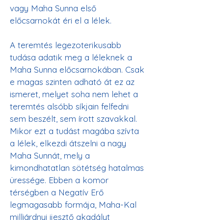
vagy Maha Sunna első 
előcsarnokát éri el a lélek.

A teremtés legezoterikusabb 
tudása adatik meg a léleknek a 
Maha Sunna előcsarnokában. Csak 
e magas szinten adható át ez az 
ismeret, melyet soha nem lehet a 
teremtés alsóbb síkjain felfedni 
sem beszélt, sem írott szavakkal. 
Mikor ezt a tudást magába szívta 
a lélek, elkezdi átszelni a nagy 
Maha Sunnát, mely a 
kimondhatatlan sötétség hatalmas 
üressége. Ebben a komor 
térségben a Negatív Erő 
legmagasabb formája, Maha-Kal 
milliárdnyi ijesztő akadályt 