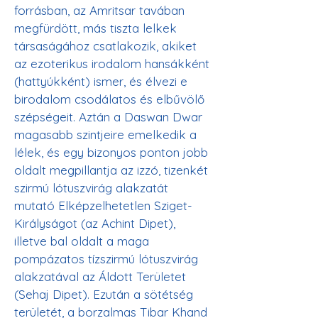
forrásban, az Amritsar tavában 
megfürdött, más tiszta lelkek 
társaságához csatlakozik, akiket 
az ezoterikus irodalom hansákként 
(hattyúkként) ismer, és élvezi e 
birodalom csodálatos és elbűvölő 
szépségeit. Aztán a Daswan Dwar 
magasabb szintjeire emelkedik a 
lélek, és egy bizonyos ponton jobb 
oldalt megpillantja az izzó, tizenkét 
szirmú lótuszvirág alakzatát 
mutató Elképzelhetetlen Sziget-
Királyságot (az Achint Dipet), 
illetve bal oldalt a maga 
pompázatos tízszirmú lótuszvirág 
alakzatával az Áldott Területet 
(Sehaj Dipet). Ezután a sötétség 
területét, a borzalmas Tibar Khand 