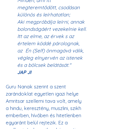
Minden, ami itt 
megteremtődött, csodásan 
különös és leírhatatlan;
Aki megpróbálja leírni, annak 
bolondságáért vezekelnie kell.
Itt az elme, az érvek s az 
értelem köddé párolognak, 
az  Én (Self) önmagává válik, 
végleg elnyervén az istenek 
és a bölcsek belátását." 
JAP JI
Guru Nanak szerint a szent 
zarándoklat egyetlen igazi helye 
Amritsar szellemi tava volt, amely 
a hindu, keresztény, muszlini, szikh 
emberben, hívőben és hitetlenben 
egyaránt belül rejtezik. Ez a 