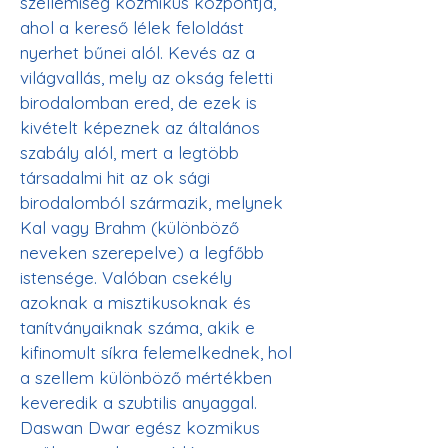
szellemiség kozmikus központja, 
ahol a kereső lélek feloldást 
nyerhet bűnei alól. Kevés az a 
világvallás, mely az okság feletti 
birodalomban ered, de ezek is 
kivételt képeznek az általános 
szabály alól, mert a legtöbb 
társadalmi hit az ok sági 
birodalomból származik, melynek 
Kal vagy Brahm (különböző 
neveken szerepelve) a legfőbb 
istensége. Valóban csekély 
azoknak a misztikusoknak és 
tanítványaiknak száma, akik e 
kifinomult síkra felemelkednek, hol 
a szellem különböző mértékben 
keveredik a szubtilis anyaggal. 
Daswan Dwar egész kozmikus 