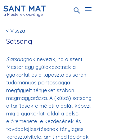
SANT MAT
a Mesterek ösvénye
< Vissza
Satsang
Satsang
nak nevezik, ha a szent 
Mester egy gyülekezetnek a 
gyakorlat és a tapasztalás során 
tudományos pontossággal 
megfigyelt tényeket szóban 
megmagyarázza. A (külső) satsang 
a tanítások elméleti oldalát képezi, 
míg a gyakorlati oldal a belső 
előremenetel elkezdésének és 
továbbfejlesztésének tényleges 
keresztülvitele, amit meditációnak 