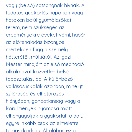
vagy (belső) satsangnak hívnak. A 
tudatos gyakorlás napokon vagy 
heteken belül gyümölcsöket 
terem, nem szükséges az 
eredményekre éveket várni, habár 
az előrehaladás bizonyos 
mértékben függ a személy 
hátterétől, múltjától. Az igazi 
Mester mindjárt az első meditáció 
alkalmával közvetlen belső 
tapasztalást ad. A különböző 
vallásos iskolák azonban, mihelyt 
szilárdság és elhatározás 
hiányában, gondatlanság vagy a 
körülmények nyomása miatt 
elhanyagolják a gyakorlati oldalt, 
egyre inkább csak az elméletre 
támaszkodnak. Általában ez a 