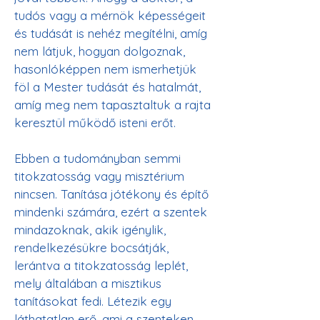
tudós vagy a mérnök képességeit 
és tudását is nehéz megítélni, amíg 
nem látjuk, hogyan dolgoznak, 
hasonlóképpen nem ismerhetjük 
föl a Mester tudását és hatalmát, 
amíg meg nem tapasztaltuk a rajta 
keresztül működő isteni erőt.
Ebben a tudományban semmi 
titokzatosság vagy misztérium 
nincsen. Tanítása jótékony és építő 
mindenki számára, ezért a szentek 
mindazoknak, akik igénylik, 
rendelkezésükre bocsátják, 
lerántva a titokzatosság leplét, 
mely általában a misztikus 
tanításokat fedi. Létezik egy 
láthatatlan erő, ami a szenteken 