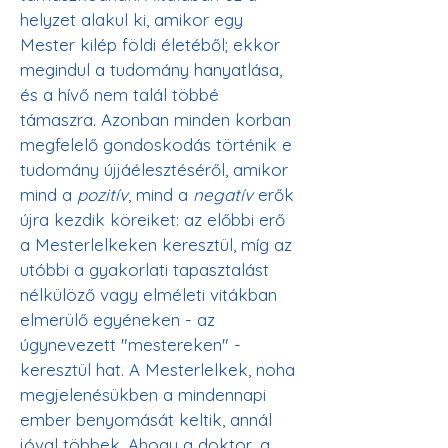
helyzet alakul ki, amikor egy 
Mester kilép földi életéből; ekkor 
megindul a tudomány hanyatlása, 
és a hívő nem talál többé 
támaszra. Azonban minden korban 
megfelelő gondoskodás történik e 
tudomány újjáélesztéséről, amikor 
mind a 
pozitív
, mind a 
negatív
 erők 
újra kezdik köreiket: az előbbi erő 
a Mesterlelkeken keresztül, míg az 
utóbbi a gyakorlati tapasztalást 
nélkülöző vagy elméleti vitákban 
elmerülő egyéneken - az 
úgynevezett "mestereken" - 
keresztül hat. A Mesterlelkek, noha 
megjelenésükben a mindennapi 
ember benyomását keltik, annál 
jóval többek. Ahogy a doktor, a 