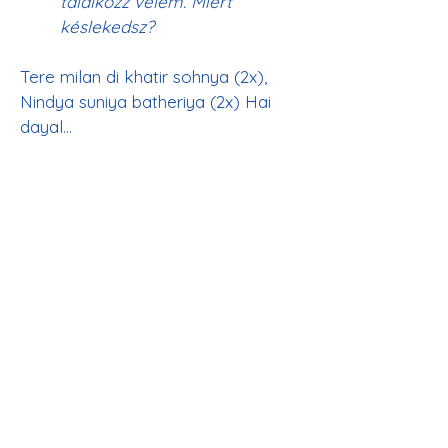
találkozz velem. Miért 
késlekedsz?
Tere milan di khatir sohnya (2x), 
Nindya suniya batheriya (2x) Hai 
Ó Szépséges, sok kritikát 
kaptam, mert találkozom 
Veled.
Hun jagi jind Ajaib di (2x), Akhar 
sohne ne paiyaa pheriya, (ismétlés 
Most Ajaib lelke felébredt, 
mert a Szépséges végül 
meglátogatta.