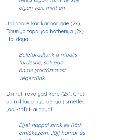
olyan van, mint én.
Jal dhare kar kar har gae (2x), 
Dhuniya tapaiyaa batheriya (2x) 
Hai dayal...  
Belefáradtunk a rituális 
fürdésbe; sok égő 
önmegtartóztatást 
végeztünk.
Din rati rova yad kara (2x), Cheti 
aa mil laiya kyo deriya (ismétlés 
„aa”-tól) Hai dayal... 
Éjjel-nappal sírok és Rád 
emlékezem. Jöjj hamar és 