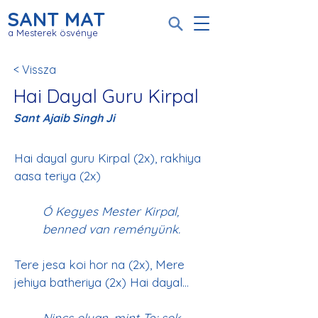
SANT MAT
a Mesterek ösvénye
< Vissza
Hai Dayal Guru Kirpal
Sant Ajaib Singh Ji
Hai dayal guru Kirpal (2x), rakhiya 
Ó Kegyes Mester Kirpal, 
benned van reményünk.
Tere jesa koi hor na (2x), Mere 
jehiya batheriya (2x) Hai dayal... 
Nincs olyan, mint Te; sok 