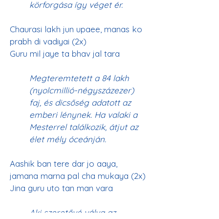
körforgása így véget ér.
Chaurasi lakh jun upaee, manas ko 
prabh di vadiyai (2x)
Megteremtetett a 84 lakh 
(nyolcmillió-négyszázezer) 
faj, és dicsőség adatott az 
emberi lénynek. Ha valaki a 
Mesterrel találkozik, átjut az 
élet mély óceánján.
Aashik ban tere dar jo aaya, 
jamana marna pal cha mukaya (2x)
Aki szeretővé válva az 