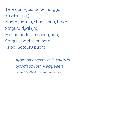
Tere dar, Ajaib aake, ho gya 
kushihal (2x)
Naam japaya, charni laya, hoke 
Satguru dyal (2x)
Meriya yada, sun pharyada, 
Satguru bakhshan hare
Ajaib sikeressé vált, miután 
ajtódhoz jött. Kegyesen 
meditáltattál engem a 
Naamon; Lábadhoz kötöttél. 
Ó, Megbocsátó Satguru, 
hallgasd meg imáimat, 
szeretett Kirpal Satguru.
Mai pardesi, Dass Ajaib, teri yad 