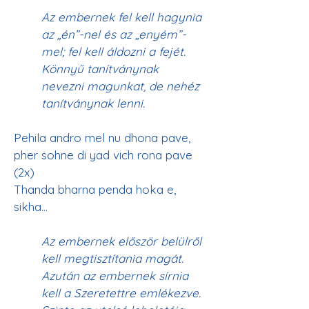
Az embernek fel kell hagynia 
az „én”-nel és az „enyém”-
mel; fel kell áldozni a fejét. 
Könnyű tanítványnak 
nevezni magunkat, de nehéz 
tanítványnak lenni.
Pehila andro mel nu dhona pave, 
pher sohne di yad vich rona pave 
(2x)
Thanda bharna penda hoka e, 
Az embernek először belülről 
kell megtisztítania magát. 
Azután az embernek sírnia 
kell a Szeretettre emlékezve. 