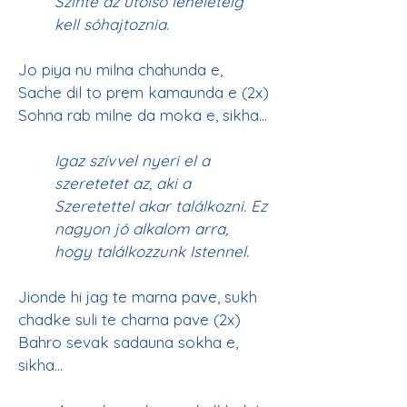
Szinte az utolsó leheletéig 
kell sóhajtoznia. 
Jo piya nu milna chahunda e, 
Sache dil to prem kamaunda e (2x)
Igaz szívvel nyeri el a 
szeretetet az, aki a 
Szeretettel akar találkozni. Ez 
nagyon jó alkalom arra, 
hogy találkozzunk Istennel.
Jionde hi jag te marna pave, sukh 
chadke suli te charna pave (2x)
Bahro sevak sadauna sokha e, 