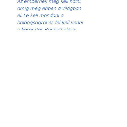
Az embernek meg kell halni, 
amíg még ebben a világban 
él. Le kell mondani a 
boldogságról és fel kell venni 
a keresztet. Könnyű elérni, 
hogy szolgának vagy 
tanítványnak nézzenek, de 
nagyon nehéz tanítványnak 
lenni.
Je vishya to sikh ajad hove, andar 
guru Kirpal da raj hove (2x)
Ajaib darga 'ch jana pher sokha e, 
Ha a tanítvány független a 
világ szenvedélyeitől és 
gyönyöreitől, Kirpal 