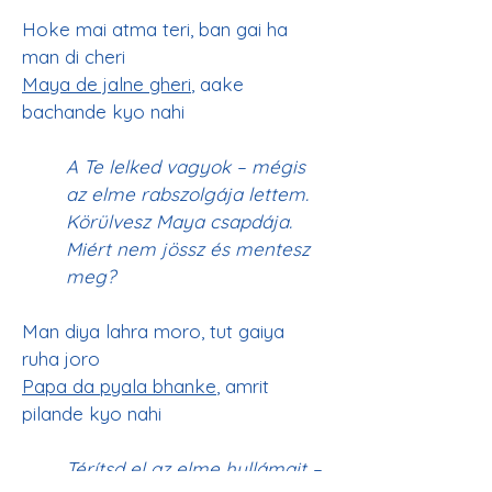
Hoke mai atma teri, ban gai ha 
man di cheri
Maya de jalne gheri
, aake 
A Te lelked vagyok – mégis 
az elme rabszolgája lettem. 
Körülvesz Maya csapdája. 
Miért nem jössz és mentesz 
meg?
Man diya lahra moro, tut gaiya 
ruha joro
Papa da pyala bhanke
, amrit 
Térítsd el az elme hullámait – 