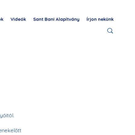
ok
Videók
Sant Bani Alapítvány
Írjon nekünk
óitól.
enekelőtt 