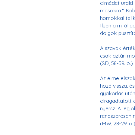
elmédet urald 
másokra." Kabi
homokkal telik
Ilyen a mi áll
dolgok pusztító
A szavak érték
csak aztán mo
(SD, 58-59. o.)
Az elme elszal
hozd vissza, é
gyakorlás utá
elragadtatott 
nyersz. A legj
rendszeresen n
(MW, 28-29. o.