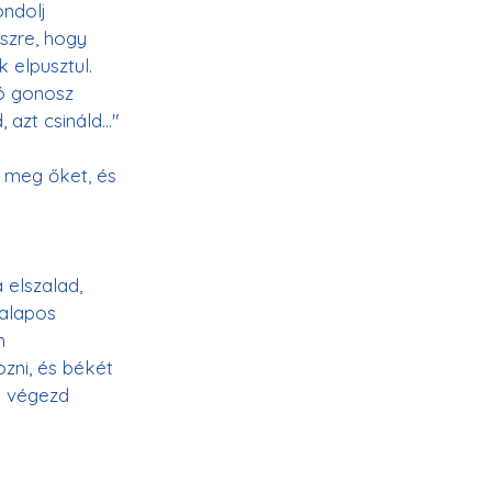
ndolj 
szre, hogy 
 elpusztul. 
ló gonosz 
azt csináld..."
 meg őket, és 
 elszalad, 
 alapos 
m 
zni, és békét 
k végezd 