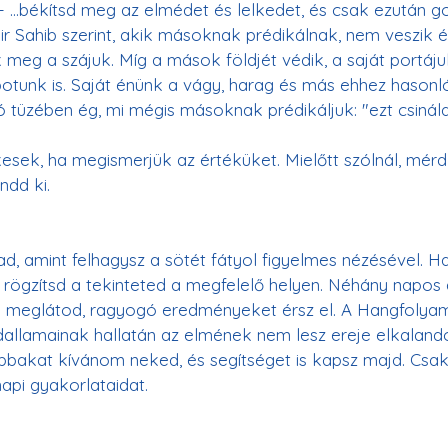
- ...békítsd meg az elmédet és lelkedet, és csak ezután go
r Sahib szerint, akik másoknak prédikálnak, nem veszik é
 meg a szájuk. Míg a mások földjét védik, a saját portájuk
apotunk is. Saját énünk a vágy, harag és más ehhez hason
 tüzében ég, mi mégis másoknak prédikáljuk: "ezt csináld, 
esek, ha megismerjük az értéküket. Mielőtt szólnál, mérd
ndd ki.
ad, amint felhagysz a sötét fátyol figyelmes nézésével. Ha
s rögzítsd a tekinteted a megfelelő helyen. Néhány napos
n meglátod, ragyogó eredményeket érsz el. A Hangfolya
dallamainak hallatán az elmének nem lesz ereje elkalando
obbakat kívánom neked, és segítséget is kapsz majd. Csa
api gyakorlataidat.
)