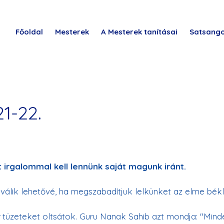
Főoldal
Mesterek
A Mesterek tanításai
Satsang
21-22.
 irgalommal kell lennünk saját magunk iránt.
válik lehetővé, ha megszabadítjuk lelkünket az elme békly
 
tüzeteket oltsátok. Guru Nanak Sahib azt mondja: "Mind