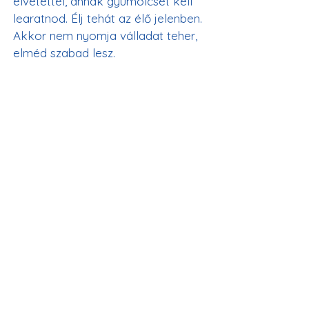
elvetettél, annak gyümölcsét kell 
learatnod. Élj tehát az élő jelenben. 
Akkor nem nyomja válladat teher, 
elméd szabad lesz.
Elménk túl van terhelve a múlttal 
és a jövővel foglalkozó 
gondolatokkal; folyton az jár a 
fejünkben, mit fogunk tenni. Adj 
hálát Istennek azért, ami van. 
Abból nyertük el, amit vetettünk, 
és még mindig azt aratjuk, amit 
vetettünk. Akár boldogít az, ami 
történik, akár nem, 
fejezd be
. 
Azokat a magokat te magad 
vetetted el a múltban, de a múltról 
nincs tudomásod. Tedd meg hát, 
ami tőled telik, a többit pedig bízd 