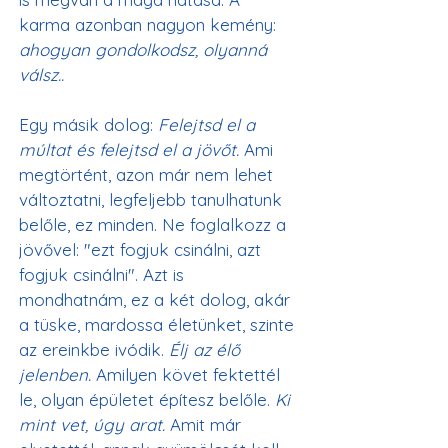
karma azonban nagyon kemény: 
ahogyan gondolkodsz, olyanná 
válsz..
Egy másik dolog: 
Felejtsd el a 
múltat és felejtsd el a jövőt.
 Ami 
megtörtént, azon már nem lehet 
változtatni, legfeljebb tanulhatunk 
belőle, ez minden. Ne foglalkozz a 
jövővel: "ezt fogjuk csinálni, azt 
fogjuk csinálni". Azt is 
mondhatnám, ez a két dolog, akár 
a tüske, mardossa életünket, szinte 
az ereinkbe ivódik. 
Élj az élő 
jelenben.
 Amilyen követ fektettél 
le, olyan épületet építesz belőle. 
Ki 
mint vet, úgy arat.
 Amit már 