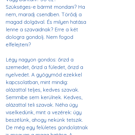
Szükséges-e bármit mondani? Ha 
nem, maradj csendben. Törődj a 
magad dolgával. És milyen hatása 
lenne a szavaidnak? Erre a két 
dologra gondolj. Nem fogod 
elfelejteni?
Légy nagyon gondos: őrizd a 
szemedet, őrizd a füledet, őrizd a 
nyelvedet. A gyógymód ezekkel 
kapcsolatban, mint mindig: 
alázattal teljes, kedves szavak. 
Semmibe sem kerülnek. Kedves, 
alázattal teli szavak. Néha úgy 
viselkedünk, mint a vezérek: úgy 
beszélünk, ahogy nekünk tetszik. 
De még egy felületes gondolatnak 
is megvan a maga hatása. A 