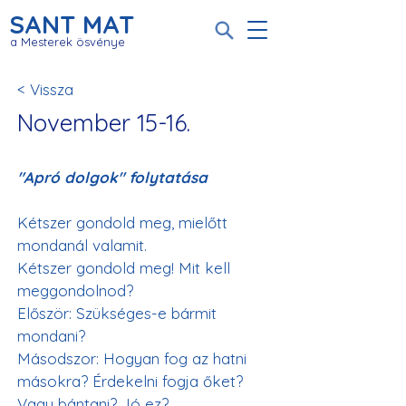
SANT MAT
a Mesterek ösvénye
< Vissza
November 15-16.
"Apró dolgok" folytatása
Kétszer gondold meg, mielőtt 
mondanál valamit.
Kétszer gondold meg! Mit kell 
meggondolnod?
Először: Szükséges-e bármit 
mondani?
Másodszor: Hogyan fog az hatni 
másokra? Érdekelni fogja őket? 
Vagy bántani? Jó ez?