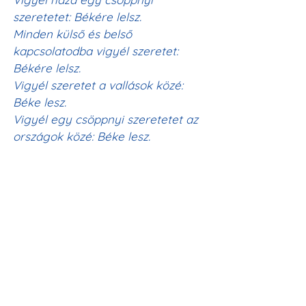
szeretetet: Békére lelsz.
Minden külső és belső 
kapcsolatodba vigyél szeretet: 
Békére lelsz.
Vigyél szeretet a vallások közé: 
Béke lesz.
Vigyél egy csöppnyi szeretetet az 
országok közé: Béke lesz.
Kisugárzásával lelkünk eggyé 
kíván válni az Összlélekkel.
A szeretet tehát minden.
A legfontosabb, hogy a szentek 
társaságában legyetek édes 
emlékezésben, és lépjetek 
kapcsolatba azzal az erővel, 