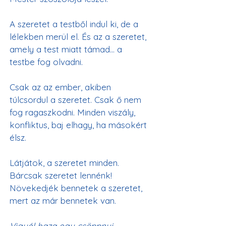
A szeretet a testből indul ki, de a 
lélekben merül el. És az a szeretet, 
amely a test miatt támad... a 
testbe fog olvadni.
Csak az az ember, akiben 
túlcsordul a szeretet. Csak ő nem 
fog ragaszkodni. Minden viszály, 
konfliktus, baj elhagy, ha másokért 
élsz.
Látjátok, a szeretet minden. 
Bárcsak szeretet lennénk!
Növekedjék bennetek a szeretet, 
mert az már bennetek van.
Vigyél haza egy csöppnyi 