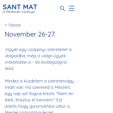
SANT MAT
a Mesterek ösvénye
< Vissza
November 26-27.
Vigyél egy csöppnyi szeretetet a 
dolgaidba, még a világi ügyek 
intézésébe is - és boldogságra 
lelsz.
Mindez a küzdelem a szeretetvágy 
miatt van. Ha szereted a Mestert, 
egy nap azt fogod érezni: "Nem én 
élek, Krisztus él bennem." Ezt 
jelenti, hogy gurumukhká válsz: a 
Mester szószólója leszel.