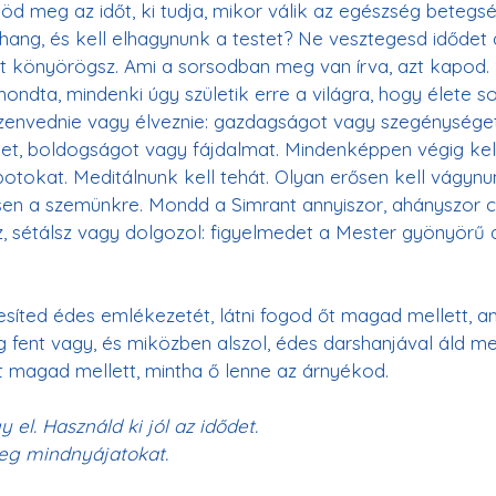
d meg az időt, ki tudja, mikor válik az egészség betegs
a hang, és kell elhagynunk a testet? Ne vesztegesd idődet 
rt könyörögsz. Ami a sorsodban meg van írva, azt kapod.
ondta, mindenki úgy születik erre a világra, hogy élete s
szenvednie vagy élveznie: gazdagságot vagy szegénysége
t, boldogságot vagy fájdalmat. Mindenképpen végig kell
potokat. Meditálnunk kell tehát. Olyan erősen kell vágynu
en a szemünkre. Mondd a Simrant annyiszor, ahányszor c
lsz, sétálsz vagy dolgozol: figyelmedet a Mester gyönyörű 
esíted édes emlékezetét, látni fogod őt magad mellett, am
fent vagy, és miközben alszol, édes darshanjával áld me
t magad mellett, mintha ő lenne az árnyékod.
el. Használd ki jól az idődet. 
meg mindnyájatokat.