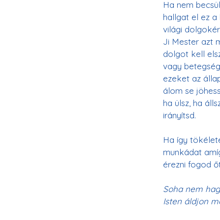
Ha nem becsülö
hallgat el ez 
világi dolgoké
Ji Mester azt m
dolgot kell el
vagy betegsége
ezeket az álla
álom se jöhess
ha ülsz, ha ál
irányítsd.
Ha így tökélet
munkádat amíg 
érezni fogod ő
Soha nem hagy 
Isten áldjon 