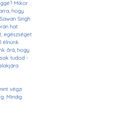
éggé? Mikor 
arra, hogy 
 Sawan Singh 
orán hat 
t, egészséget 
 élnünk 
nk őrá, hogy 
sak tudod - 
alakjára 
int végzi 
g. Mindig 