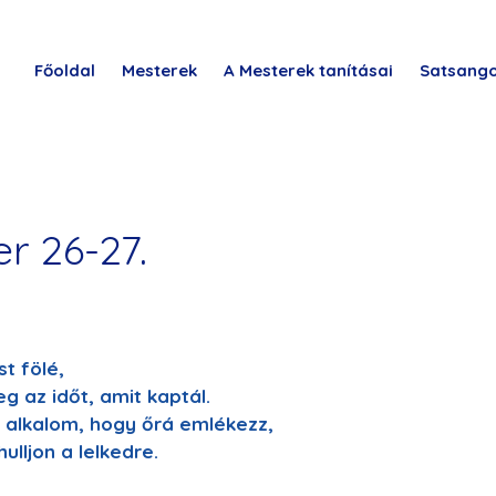
Főoldal
Mesterek
A Mesterek tanításai
Satsang
r 26-27.
t fölé,
g az időt, amit kaptál.
 alkalom, hogy őrá emlékezz,
ulljon a lelkedre.