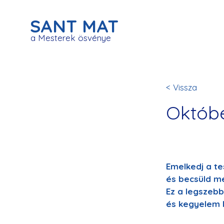
SANT MAT
a Mesterek ösvénye
< Vissza
Októbe
Emelkedj a tes
és becsüld me
Ez a legszebb
és kegyelem h