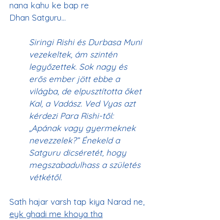
nana kahu ke bap re
Siringi Rishi és Durbasa Muni 
vezekeltek, ám szintén 
legyőzettek. Sok nagy és 
erős ember jött ebbe a 
világba, de elpusztította őket 
Kal, a Vadász. Ved Vyas azt 
kérdezi Para Rishi-től: 
„Apának vagy gyermeknek 
nevezzelek?” Énekeld a 
Satguru dicséretét, hogy 
megszabadulhass a születés 
vétkétől.
Sath hajar varsh tap kiya Narad ne, 
eyk ghadi me khoya tha