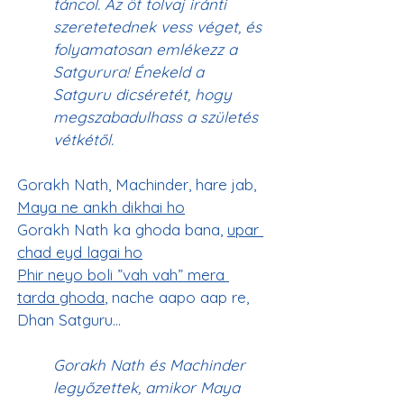
táncol. Az öt tolvaj iránti 
szeretetednek vess véget, és 
folyamatosan emlékezz a 
Satgurura! Énekeld a 
Satguru dicséretét, hogy 
megszabadulhass a születés 
vétkétől.
Gorakh Nath, Machinder, hare jab, 
Maya ne ankh dikhai ho
Gorakh Nath ka ghoda bana, 
upar 
chad eyd lagai ho
Phir neyo boli ”vah vah” mera 
tarda ghoda
, nache aapo aap re,
Gorakh Nath és Machinder 
legyőzettek, amikor Maya 