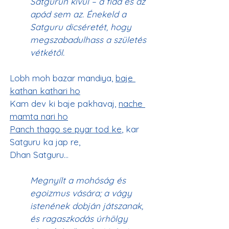
Satgurun kívül – a fiad és az 
apád sem az. Énekeld a 
Satguru dicséretét, hogy 
megszabadulhass a születés 
vétkétől.
Lobh moh bazar mandiya, 
baje 
kathan kathari ho
Kam dev ki baje pakhavaj, 
nache 
mamta nari ho
Panch thago se pyar tod ke
, kar 
Satguru ka jap re,
Megnyílt a mohóság és 
egoizmus vására; a vágy 
istenének dobján játszanak, 
és ragaszkodás úrhölgy 