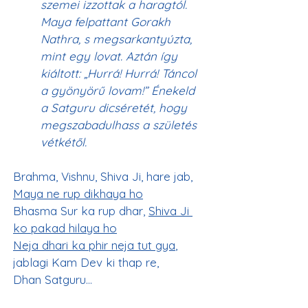
szemei izzottak a haragtól. 
Maya felpattant Gorakh 
Nathra, s megsarkantyúzta, 
mint egy lovat. Aztán így 
kiáltott: „Hurrá! Hurrá! Táncol 
a gyönyörű lovam!” Énekeld 
a Satguru dicséretét, hogy 
megszabadulhass a születés 
vétkétől.
Brahma, Vishnu, Shiva Ji, hare jab, 
Maya ne rup dikhaya ho
Bhasma Sur ka rup dhar, 
Shiva Ji 
ko pakad hilaya ho
Neja dhari ka phir neja tut gya
, 
jablagi Kam Dev ki thap re,