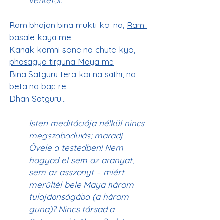
vétkétől.
Ram bhajan bina mukti koi na, 
Ram 
basale kaya me
Kanak kamni sone na chute kyo, 
phasagya tirguna Maya me
Bina Satguru tera koi na sathi
, na 
beta na bap re
Isten meditációja nélkül nincs 
megszabadulás; maradj 
Ővele a testedben! Nem 
hagyod el sem az aranyat, 
sem az asszonyt – miért 
merültél bele Maya három 
tulajdonságába (a három 
guna)? Nincs társad a 