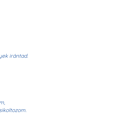
ek irántad. 
m,
sikoltozom.