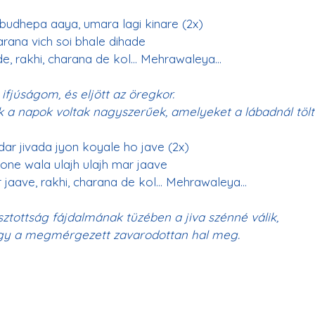
budhepa aaya, umara lagi kinare (2x)
arana vich soi bhale dihade
de, rakhi, charana de kol… Mehrawaleya…
 ifjúságom, és eljött az öregkor.
 a napok voltak nagyszerűek, amelyeket a lábadnál töl
dar jivada jyon koyale ho jave (2x)
sone wala ulajh ulajh mar jaave
r jaave, rakhi, charana de kol… Mehrawaleya…
sztottság fájdalmának tüzében a jiva szénné válik,
gy a megmérgezett zavarodottan hal meg.