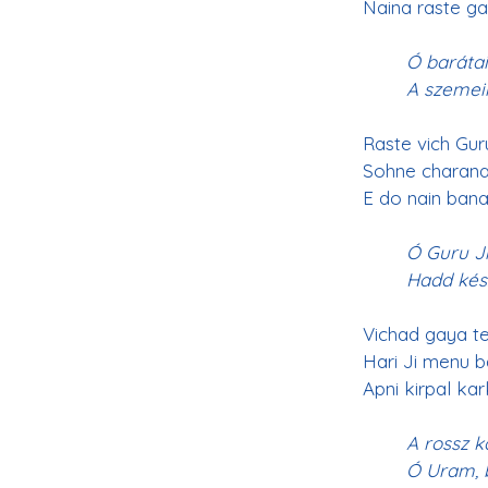
Naina raste ga
Ó baráta
A szemeim
Raste vich Guru
Sohne charana
E do nain ban
Ó Guru Ji
Hadd kés
Vichad gaya t
Hari Ji menu b
Apni kirpal ka
A rossz k
Ó Uram, 