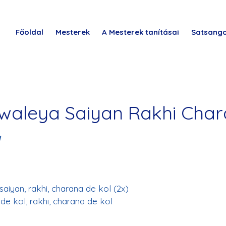
Főoldal
Mesterek
A Mesterek tanításai
Satsang
aleya Saiyan Rakhi Char
l
aiyan, rakhi, charana de kol (2x)
de kol, rakhi, charana de kol