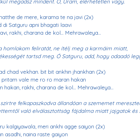
kül megadsz mindent. Ó, Uram, elérhetetlen vagy.
atthe de mere, karama te na javi (2x)
d di Satguru apni bhagati laavi
avi, rakhi, charana de kol
… Mehrawaleya…
 homlokom feliratát, ne ítélj meg a karmáim miatt,
ékességét tartsd meg. Ó Satguru, add, hogy odaadó legy
ad chad vekhan. bit bit ankhin jhankhan (2x)
 pritam vale me ro ro maran hakan
 hakan, rakhi, charana de kol
… Mehrawaleya…
szirtre felkapaszkodva állandóan a szememet mereszte
ttemtől való elválasztottság fájdalma miatt jajgatok és 
u kalgiyawala, meri ankhi agge saiyon (2x)
an asadhi, naina raste gaiyon