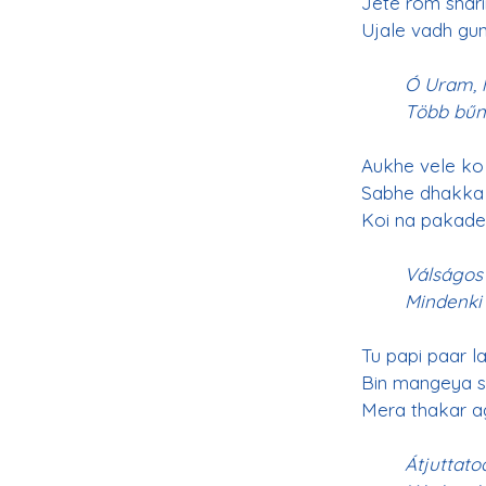
Jete rom shari
Ujale vadh gu
Ó Uram, 
Több bűnt
Aukhe vele ko 
Sabhe dhakka 
Koi na pakade
Válságos
Mindenki 
Tu papi paar 
Bin mangeya s
Mera thakar a
Átjuttat