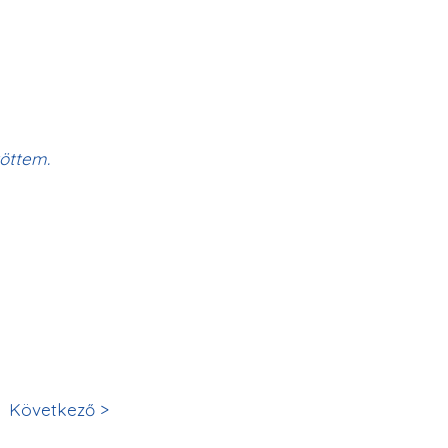
töttem.
Következő >