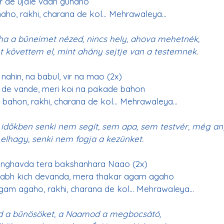
r de ujale vadh gunaho
naho, rakhi, charana de kol… Mehrawaleya…
ha a bűneimet nézed, nincs hely, ahova mehetnék,
 követtem el, mint ahány sejtje van a testemnek.
nahin, na babul, vir na mao (2x)
de vande, meri koi na pakade bahon
 bahon, rakhi, charana de kol… Mehrawaleya…
 időkben senki nem segít, sem apa, sem testvér, még a
elhagy, senki nem fogja a kezünket.
langhavda tera bakshanhara Naao (2x)
abh kich devanda, mera thakar agam agaho
gam agaho, rakhi, charana de kol… Mehrawaleya…
od a bűnösöket, a Naamod a megbocsátó,