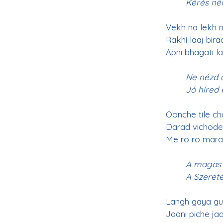
Kérés nél
Vekh na lekh m
Rakhi laaj bira
Apni bhagati la
Ne nézd a
Jó híred 
Oonche tile ch
Darad vichode
Me ro ro maran
A magas 
A Szerete
Langh gaya gur
Jaani piche ja