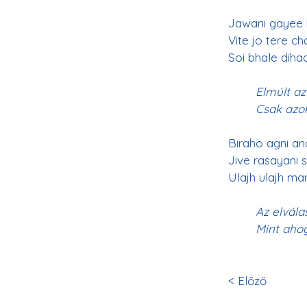
Jawani gayee 
Vite jo tere ch
Soi bhale diha
Elmúlt az
Csak azok
Biraho agni an
Jive rasayani 
Ulajh ulajh ma
Az elvála
Mint aho
< Előző