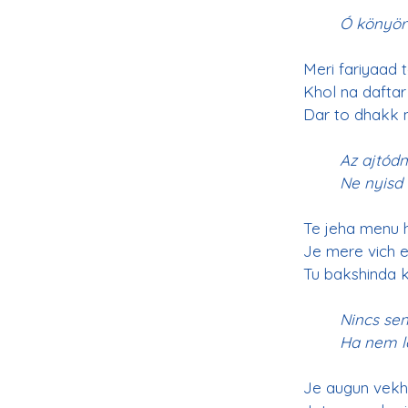
Ó könyörü
Meri fariyaad 
Khol na dafta
Dar to dhakk n
Az ajtód
Ne nyisd 
Te jeha menu h
Je mere vich 
Tu bakshinda k
Nincs sen
Ha nem le
Je augun vekhe