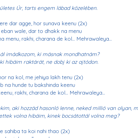
letes Úr, tarts engem lábad közelében.
tere dar agge, hor sunava keenu (2x)
r eban wale, dar to dhakk na menu
a menu, rakhi, charana de kol
… Mehrawaleya…
nál imádkozom, ki másnak mondhatnám?
ki hibáim raktárát, ne dobj ki az ajtódon.
or na kol, me jehiya lakh tenu (2x)
eb na hunde tu bakshinda keenu
eenu, rakhi, charana de kol
… Mehrawaleya…
kim, aki hozzád hasonló lenne, neked millió van olyan, m
ttek volna hibáim, kinek bocsátottál volna meg?
 sahiba ta koi nahi thao (2x)