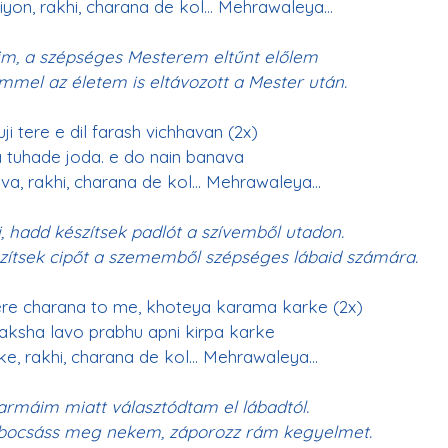
iyon, rakhi, charana de kol
… Mehrawaleya…
im, a szépséges Mesterem eltűnt előlem
mel az életem is eltávozott a Mester után.
ji tere e dil farash vichhavan (2x)
 tuhade joda. e do nain banava
ava, rakhi, charana de kol… Mehrawaleya…
, hadd készítsek padlót a szívemből utadon.
zítsek cipőt a szememből szépséges lábaid számára.
ere charana to me, khoteya karama karke (2x)
aksha lavo prabhu apni kirpa karke
rke, rakhi, charana de kol… Mehrawaleya…
armáim miatt választódtam el lábadtól.
bocsáss meg nekem, záporozz rám kegyelmet.