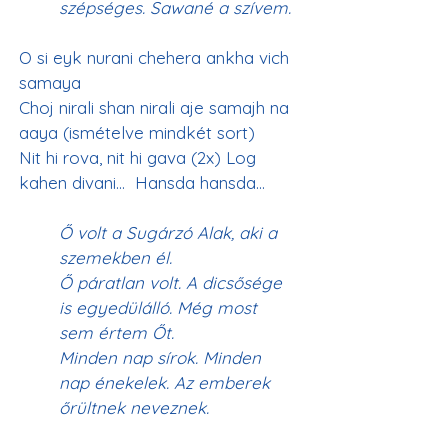
szépséges. Sawané a szívem.
O si eyk nurani chehera ankha vich 
samaya
Choj nirali shan nirali aje samajh na 
aaya (ismételve mindkét sort)
Nit hi rova, nit hi gava (2x) Log 
kahen divani…  Hansda hansda…
Ő volt a Sugárzó Alak, aki a 
szemekben él.
Ő páratlan volt. A dicsősége 
is egyedülálló. Még most 
sem értem Őt.
Minden nap sírok. Minden 
nap énekelek. Az emberek 
őrültnek neveznek.