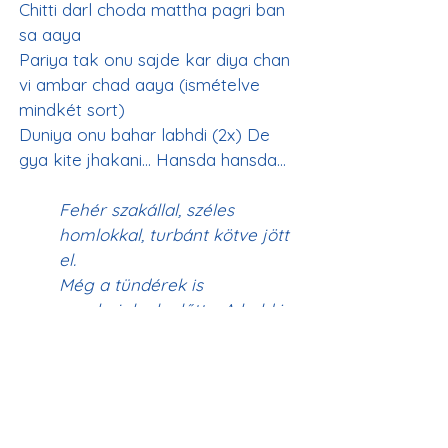
Chitti darl choda mattha pagri ban 
sa aaya
Pariya tak onu sajde kar diya chan 
vi ambar chad aaya (ismételve 
mindkét sort)
Duniya onu bahar labhdi (2x) De 
gya kite jhakani… Hansda hansda…
Fehér szakállal, széles 
homlokkal, turbánt kötve jött 
el.
Még a tündérek is 
meghajolnak előtte. A hold is 
feljött az égre.
A világ kívül keresi Őt, aki 
megengedte mindenkinek, 
hogy hibázzon.