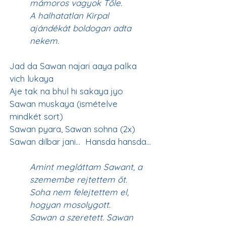
mámoros vagyok Tőle.
A halhatatlan Kirpal 
ajándékát boldogan adta 
nekem.
Jad da Sawan najari aaya palka 
vich lukaya
Aje tak na bhul hi sakaya jyo 
Sawan muskaya (ismételve 
mindkét sort)
Sawan pyara, Sawan sohna (2x) 
Sawan dilbar jani…  Hansda hansda…
Amint megláttam Sawant, a 
szemembe rejtettem őt.
Soha nem felejtettem el, 
hogyan mosolygott.
Sawan a szeretett. Sawan 