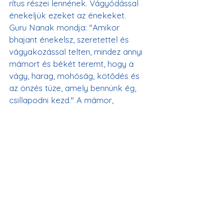
rítus részei lennének. Vágyódással 
énekeljük ezeket az énekeket. 
Guru Nanak mondja: "Amikor 
bhajant énekelsz, szeretettel és 
vágyakozással telten, mindez annyi 
mámort és békét teremt, hogy a 
vágy, harag, mohóság, kötődés és 
az önzés tüze, amely bennünk ég, 
csillapodni kezd." A mámor, 
amelyet a bhajanok vágyódással 
és szeretettel való énekléséből 
nyerünk, minden szenvedésünket 
megszünteti.
A bhajanok, amelyeket éneklünk, a 
nagy Mesterek ajkán születtek, és 
Isten iránti vágyakozásukat 
hordozzák. Amikor ezeket a 