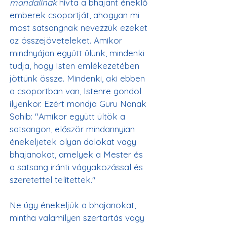
mandalinak
 hívta a bhajant éneklő 
emberek csoportját, ahogyan mi 
most satsangnak nevezzük ezeket 
az összejöveteleket. Amikor 
mindnyájan együtt ülünk, mindenki 
tudja, hogy Isten emlékezetében 
jöttünk össze. Mindenki, aki ebben 
a csoportban van, Istenre gondol 
ilyenkor. Ezért mondja Guru Nanak 
Sahib: "Amikor együtt ültök a 
satsangon, először mindannyian 
énekeljetek olyan dalokat vagy 
bhajanokat, amelyek a Mester és 
a satsang iránti vágyakozással és 
szeretettel telítettek."
Ne úgy énekeljük a bhajanokat, 
mintha valamilyen szertartás vagy 